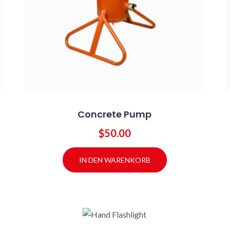
Concrete Pump
$
50.00
IN DEN WARENKORB