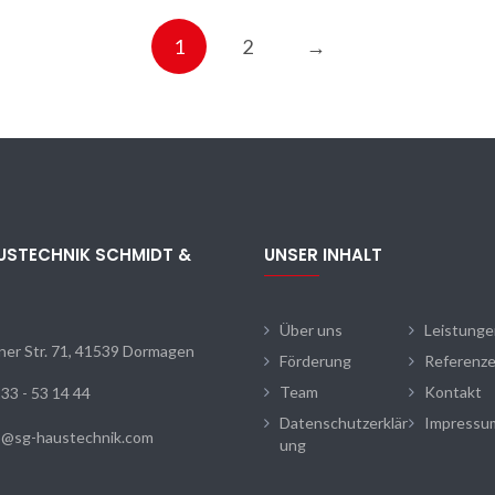
1
2
→
USTECHNIK SCHMIDT &
UNSER INHALT
N
Über uns
Leistung
ner Str. 71, 41539 Dormagen
Förderung
Referenz
Team
Kontakt
33 - 53 14 44
Datenschutzerklär
Impressu
o@sg-haustechnik.com
ung