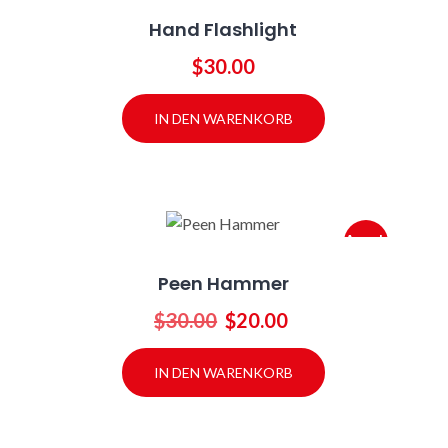
Hand Flashlight
$
30.00
IN DEN WARENKORB
Angeb
ot!
Peen Hammer
Ursprünglicher
Aktueller
$
30.00
$
20.00
Preis
Preis
war:
ist:
IN DEN WARENKORB
$30.00
$20.00.