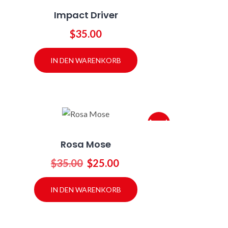
Impact Driver
$
35.00
IN DEN WARENKORB
Angeb
ot!
Rosa Mose
Ursprünglicher
Aktueller
$
35.00
$
25.00
Preis
Preis
war:
ist:
IN DEN WARENKORB
$35.00
$25.00.