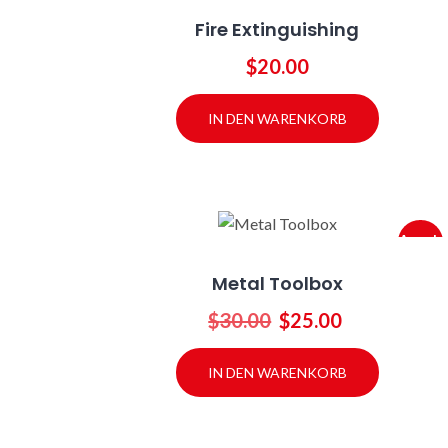
Fire Extinguishing
$
20.00
IN DEN WARENKORB
Angeb
ot!
Metal Toolbox
Ursprünglicher
Aktueller
$
30.00
$
25.00
Preis
Preis
war:
ist:
IN DEN WARENKORB
$30.00
$25.00.