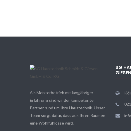
SG HA
GIESE
Als Meisterbetrieb mit langjähriger
Köl
Erfahrung sind wir der kompetente
021
Partner rund um Ihre Haustechnik. Unser
Team sorgt dafür, dass aus Ihren Räumen
inf
eine Wohlfühloase wird.